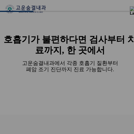
02
03
호흡기가 불편하다면
검사부터 
료까지, 한 곳에서
BRONCHOSCOPY
보건복지부 장관 표창
기관지 내시경 검사
고운숨결내과에서 각종 호흡기 질환부터
의료 기관
폐암 조기 진단까지 진료 가능합니다.
• 건강보험 심사 평가원 적정성 평가 우수기관 선정
• 만성
폐쇄 성폐 질환 COPD 1등급
• 기관지 천식1등급
• 결핵 1
등급
자세히 보기
→
자세히 보기
→
자세히 보기
→