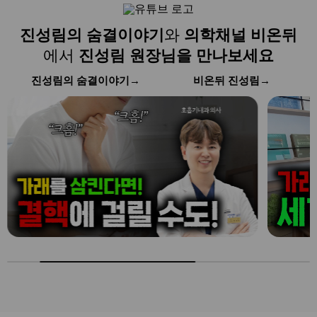
진성림의 숨결이야기
와
의학채널 비온뒤
에서
진성림 원장님을 만나보세요
진성림의 숨결이야기
→
비온뒤 진성림
→