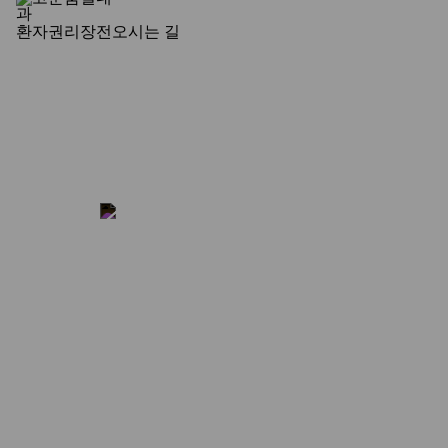
환자권리장전
오시는 길
병원명 : 고운숨결내과
대표자 : 진성림
전화 : 02-925-9696
주소 : 서울시 성북구 고려대로13길 8 (안암동2가) 3, 4층
사업자번호 : 209-90-33642
COPYRIGHT ⓒ BEAUTIFUL BREATH CLINIC. ALL RIGHTS RESERVED.