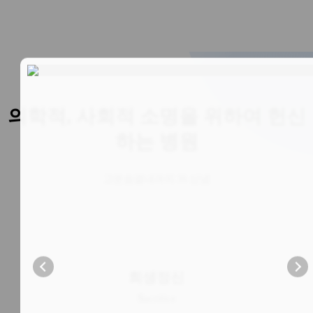
의학적, 사회적 소명을 위하여
헌신
하는 병원
고운숨결내과의 3S 신념
희생정신
S
acrifice