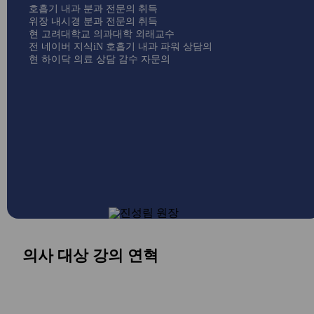
호흡기 내과 분과 전문의 취득
위장 내시경 분과 전문의 취득
현 고려대학교 의과대학 외래교수
전 네이버 지식iN 호흡기 내과 파워 상담의
현 하이닥 의료 상담 감수 자문의
의사 대상 강의 연혁
23.06.21
중증 폐렴의 진단과 치료
23.05.17
중상없는 폐렴이란?
23.03.15
폐렴의 정확한 진단과 치료