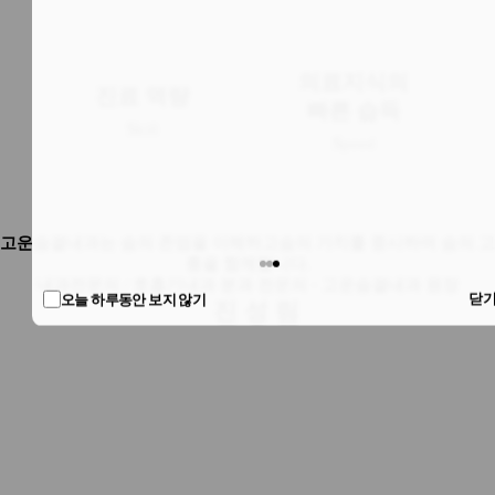
의료지식의
진료 역량
빠른 습득
S
kill
S
peed
고운숨결내과는 숨의 존엄을 이해하고
숨의 가치를 중시하며
숨의 고
통을 함께합니다.
내과전문의 / 호흡기내과 분과 전문의 · 고운숨결내과 원장
오늘 하루동안 보지 않기
진 성 림