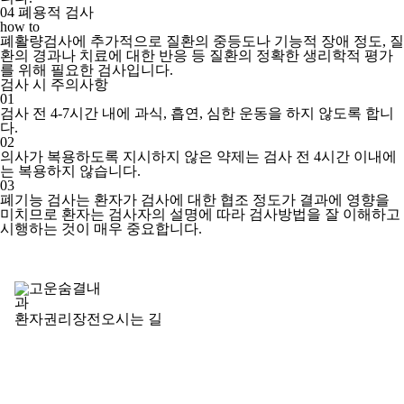
04
폐용적 검사
how to
폐활량검사에 추가적으로 질환의 중등도나 기능적 장애 정도, 질
환의 경과나 치료에 대한 반응 등 질환의 정확한 생리학적 평가
를 위해 필요한 검사입니다.
검사 시
주의사항
01
검사 전 4-7시간 내에 과식, 흡연, 심한 운동을 하지 않도록 합니
다.
02
의사가 복용하도록 지시하지 않은 약제는 검사 전 4시간 이내에
는 복용하지 않습니다.
03
폐기능 검사는 환자가 검사에 대한 협조 정도가 결과에 영향을
미치므로 환자는 검사자의 설명에 따라 검사방법을 잘 이해하고
시행하는 것이 매우 중요합니다.
환자권리장전
오시는 길
병원명 : 고운숨결내과
대표자 : 진성림
전화 : 02-925-9696