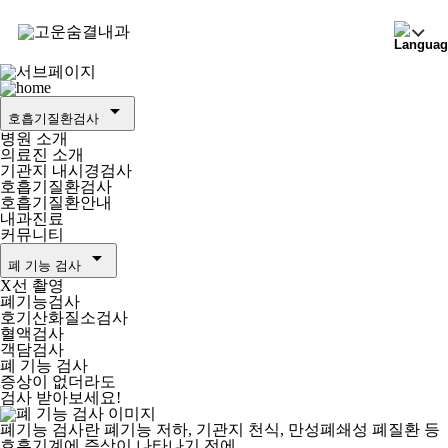
arrow_drop_down
호흡기질환검사
병원 소개
의료진 소개
기관지 내시경검사
호흡기질환검사
호흡기질환안내
내과진료
커뮤니티
arrow_drop_down
폐 기능 검사
X선 촬영
폐기능검사
호기산화질소검사
혈액검사
객담검사
폐 기능 검사
증상이 없더라도
검사 받아보세요!
폐기능 검사란 폐기능 저하, 기관지 천식, 만성폐쇄성 폐질환 등
호흡기계에 증상이 나타나기 전에