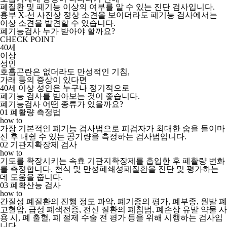
폐질환 및 폐기능 이상의 여부를 알 수 있는 진단 검사입니다.
흉부 X-선 사진상 정상 소견을 보이더라도 폐기능 검사에서는
이상 소견을 발견할 수 있습니다.
폐기능검사
누가 받아야 할까요?
CHECK POINT
40세
이상
성인
호흡곤란은 없더라도 만성적인 기침,
가래 등의 증상이 있다면
40세 이상 성인은 누구나 정기적으로
폐기능 검사를 받아보는 것이 좋습니다.
폐기능검사
어떤 종류가 있을까요?
01
폐활량 측정법
how to
가장 기본적인 폐기능 검사법으로 피검자가 최대한 숨을 들이마
신 후 내쉴 수 있는 공기량을 측정하는 검사법입니다.
02
기관지확장제 검사
how to
기도를 확장시키는 속효 기관지확장제를 흡입한 후 폐활량 변화
를 측정합니다. 천식 및 만성폐쇄성폐질환을 진단 및 평가하는
데 도움을 줍니다.
03
폐확산능 검사
how to
간질성 폐질환의 진행 정도 파악, 폐기종의 평가, 폐부종, 원발 폐
고혈압, 급성 폐색전증, 전신 질환의 폐침범, 폐손상 유발 약물 사
용 시, 폐 출혈, 폐 절제 수술 전 평가 등을 위해 시행하는 검사입
니다.