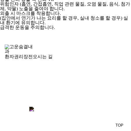
위험인자
(흡연, 간접흡연, 직업 관련 물질, 오염 물질, 음식, 첨가
제, 약물)
노출을 줄여야 합니다.
외출 시 마스크를 착용합니다.
(집안에서 연기가 나는 요리를 할 경우, 실내 청소를 할 경우)
실
내 환기에 유의합니다.
급격한 운동을 주의합니다.
환자권리장전
오시는 길
병원명 : 고운숨결내과
대표자 : 진성림
전화 : 02-925-9696
주소 : 서울시 성북구 고려대로13길 8 (안암동2가) 3, 4층
사업자번호 : 209-90-33642
COPYRIGHT ⓒ BEAUTIFUL BREATH CLINIC. ALL RIGHTS RESERVED.
TOP