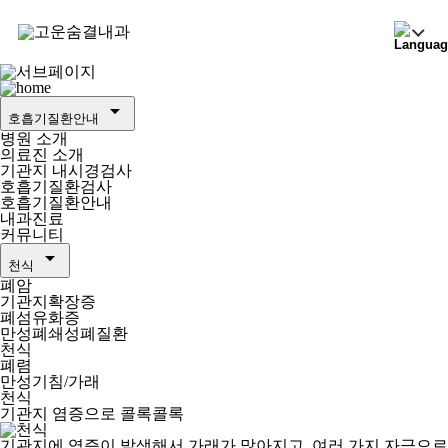
arrow_drop_down
호흡기질환안내
병원 소개
의료진 소개
기관지 내시경검사
호흡기질환검사
호흡기질환안내
내과진료
커뮤니티
arrow_drop_down
천식
폐암
기관지확장증
폐섬유화증
만성폐쇄성폐질환
천식
폐렴
만성기침/가래
천식
기관지 염증
으로 콜록콜록
기관지에 염증이 발생해서 가래가 많아지고, 여러 가지 자극으로