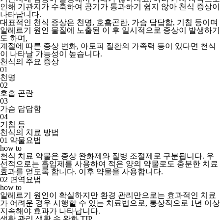
인해 기관지가 수축하여 공기가 통과하기 쉽지 않아 천식 증상이
나타납니다.
대표적인 천식 증상은 천명, 호흡곤란, 가슴 답답함, 기침 등이며
알레르기 원인 물질에 노출된 이 후 일시적으로 증상이 발생하기
도 하며,
계절에 따른 증상 변화, 아토피 질환의 가족력 등이 있다면 천식
이 나타날 가능성이 높습니다.
천식의
주요 증상
01
천명
02
호흡 곤란
03
가슴 답답함
04
기침 등
천식의
치료 방법
01
약물요법
how to
천식 치료 약물은 증상 완화제와 질병 조절제로 구분됩니다. 우
선적으로는 흡입제를 사용하여 적은 양의 약물로도 충분한 치료
효과를 얻도록 합니다. 이후 약물을 사용합니다.
02
면역요법
how to
알레르기 원인이 확실하지만 환경 관리만으로는 효과적인 치료
가 어려운 경우 시행할 수 있는 치료법으로, 통상적으로 1년 이상
지속해야 효과가 나타납니다.
생활 관리
생활 속 완화 TIP